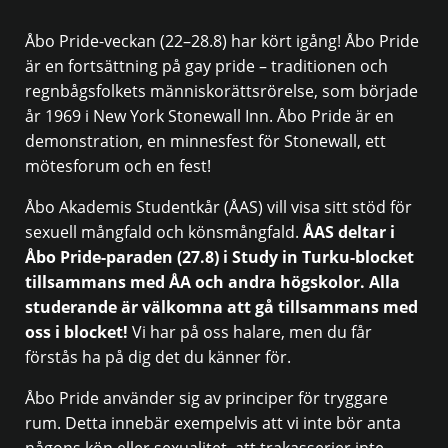
Åbo Pride-veckan (22–28.8) har kört igång! Åbo Pride
är en fortsättning på gay pride – traditionen och
regnbågsfolkets människorättsrörelse, som började
år 1969 i New York Stonewall Inn. Åbo Pride är en
demonstration, en minnesfest för Stonewall, ett
mötesforum och en fest!
Åbo Akademis Studentkår (ÅAS) vill visa sitt stöd för
sexuell mångfald och könsmångfald.
ÅAS deltar i
Åbo Pride-paraden (27.8) i Study in Turku-blocket
tillsammans med ÅA och andra högskolor. Alla
studerande är välkomna att gå tillsammans med
oss i blocket!
Vi har på oss halare, men du får
förstås ha på dig det du känner för.
Åbo Pride använder sig av principer för tryggare
rum. Detta innebär exempelvis att vi inte bör anta