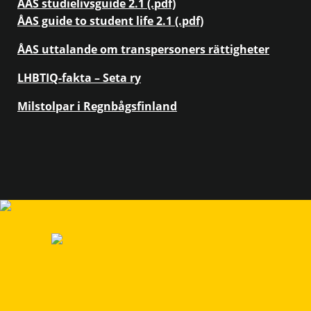
ÅAS studielivsguide 2.1 (.pdf)
ÅAS guide to student life 2.1 (.pdf)
ÅAS uttalande om transpersoners rättigheter
LHBTIQ-fakta – Seta ry
Milstolpar i Regnbågsfinland