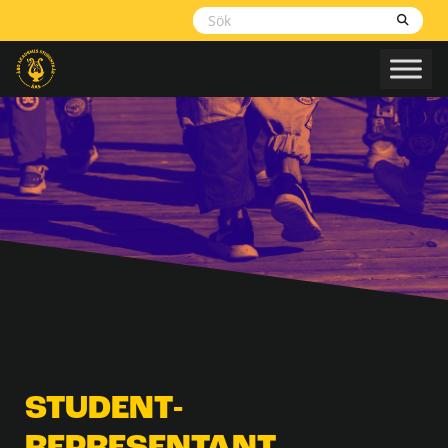
Skippa
navigering
STUDENT­