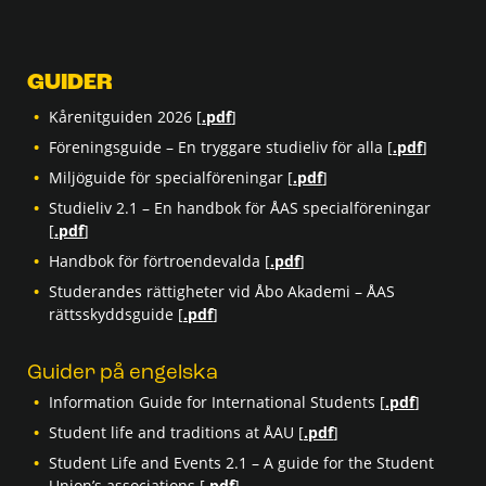
GUIDER
Kårenitguiden 2026 [
.pdf
]
Föreningsguide – En tryggare studieliv för alla [
.pdf
]
Miljöguide för specialföreningar [
.pdf
]
Studieliv 2.1 – En handbok för ÅAS specialföreningar
[
.pdf
]
Handbok för förtroendevalda [
.pdf
]
Studerandes rättigheter vid Åbo Akademi – ÅAS
rättsskyddsguide [
.pdf
]
Guider på engelska
Information Guide for International Students [
.pdf
]
Student life and traditions at ÅAU [
.pdf
]
Student Life and Events 2.1 – A guide for the Student
Union’s associations [
.pdf
]