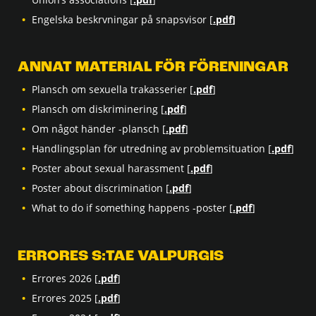
Engelska beskrvningar på snapsvisor [
.pdf
]
ANNAT MATERIAL FÖR FÖRENINGAR
Plansch om sexuella trakasserier [
.pdf
]
Plansch om diskriminering [
.pdf
]
Om något händer -plansch [
.pdf
]
Handlingsplan för utredning av problemsituation [
.pdf
]
Poster about sexual harassment [
.pdf
]
Poster about discrimination [
.pdf
]
What to do if something happens -poster [
.pdf
]
ERRORES S:TAE VALPURGIS
Errores 2026 [
.pdf
]
Errores 2025 [
.pdf
]