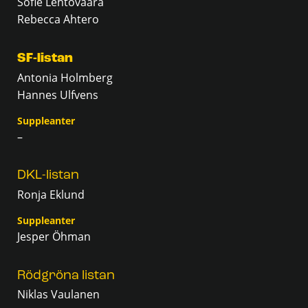
Sofie Lehtovaara
Rebecca Ahtero
SF-listan
Antonia Holmberg
Hannes Ulfvens
Suppleanter
–
DKL-listan
Ronja Eklund
Suppleanter
Jesper Öhman
Rödgröna listan
Niklas Vaulanen