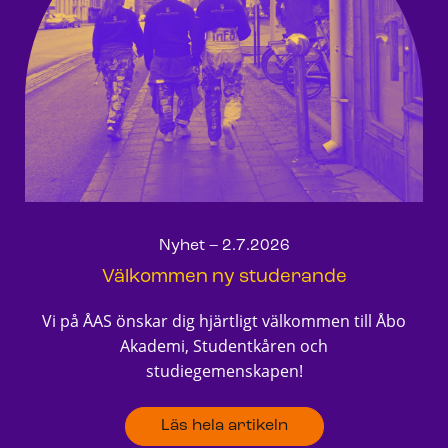
Nyhet – 2.7.2026
Välkommen ny studerande
Vi på ÅAS önskar dig hjärtligt välkommen till Åbo
Akademi, Studentkåren och
studiegemenskapen!
Läs hela artikeln