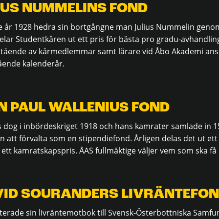
IUS NUMMELINS FOND
e år 1928 hedra sin bortgångne man Julius Nummelin genom
 delar Studentkåren ut ett pris för bästa pro gradu-avhandli
ående av kårmedlemmar samt lärare vid Åbo Akademi anser
ående kalenderår.
 PAUL WALLENIUS FOND
s dog i inbördeskriget 1918 och hans kamrater samlade in 
 att förvalta som en stipendiefond. Årligen delas det ut ett
 ett kamratskapspris. ÅAS fullmäktige väljer vem som ska få 
VID SOURANDERS LIVRÄNTEFO
erade sin livräntemotbok till Svensk-Österbottniska Samfun