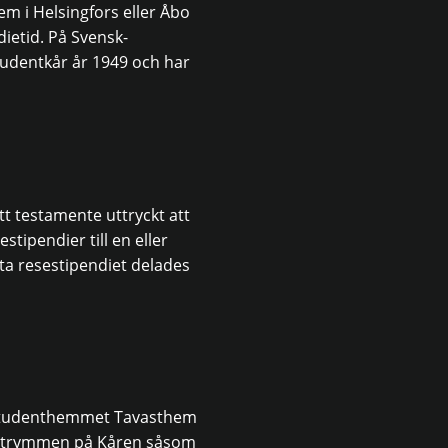
em i Helsingfors eller Åbo
dietid. På Svensk-
tudentkår år 1949 och har
t testamente uttryckt att
stipendier till en eller
sta resestipendiet delades
i studenthemmet Tavasthem
a utrymmen på Kåren såsom