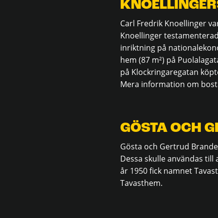
KNOELLINGER
Carl Fredrik Knoellinger v
Knoellinger testamenterade
inriktning på nationalekon
hem (87 m²) på Puolalagat
på Klockringaregatan köpte
Mera information om bos
GÖSTA OCH G
Gösta och Gertrud Brander
Dessa skulle användas till
år 1950 fick namnet Tavas
Tavasthem.