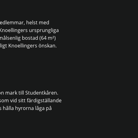
rmedlemmar, helst med
Knoellingers ursprungliga
ålsenlig bostad (64 m²)
igt Knoellingers önskan.
n mark till Studentkåren.
om vid sitt färdigställande
 hålla hyrorna låga på