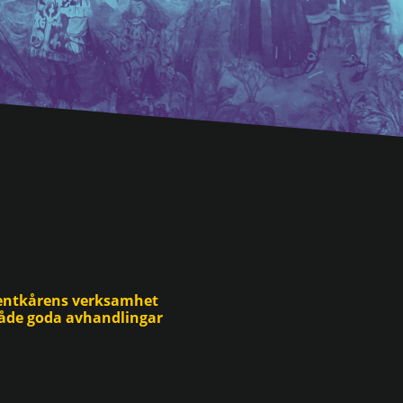
udentkårens verksamhet
 både goda avhandlingar