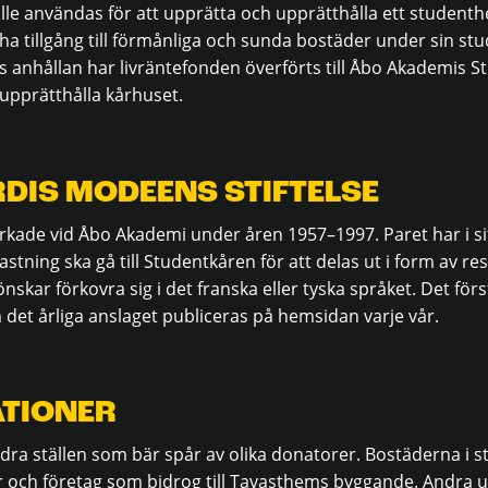
lle användas för att upprätta och upprätthålla ett studenth
ha tillgång till förmånliga och sunda bostäder under sin stu
 anhållan har livräntefonden överförts till Åbo Akademis S
 upprätthålla kårhuset.
DIS MODEENS STIFTELSE
kade vid Åbo Akademi under åren 1957–1997. Paret har i sit
astning ska gå till Studentkåren för att delas ut i form av rese
kar förkovra sig i det franska eller tyska språket. Det för
 det årliga anslaget publiceras på hemsidan varje vår.
TIONER
ndra ställen som bär spår av olika donatorer. Bostäderna 
ar och företag som bidrog till Tavasthems byggande. Andr