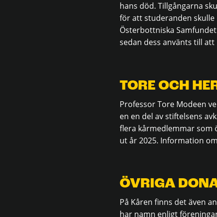
hans död. Tillgångarna sku
för att studeranden skulle 
Österbottniska Samfundets
sedan dess använts till att
TORE OCH HER
Professor Tore Modeen ver
en en del av stiftelsens avk
flera kårmedlemmar som öns
ut år 2025. Information om
ÖVRIGA DONA
På Kåren finns det även a
har namn enligt förening