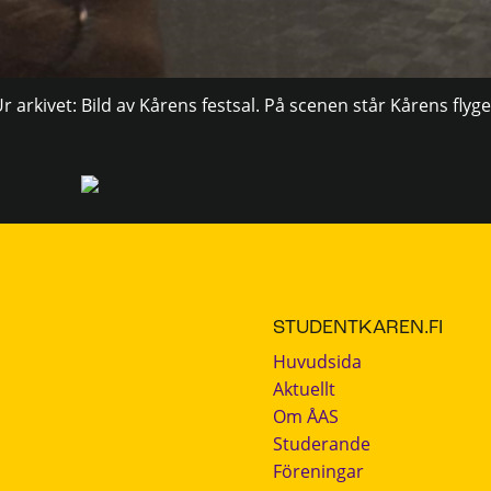
r arkivet: Bild av Kårens festsal. På scenen står Kårens flyge
STUDENTKAREN.FI
Huvudsida
Aktuellt
Om ÅAS
Studerande
Föreningar