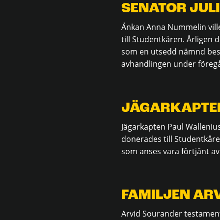
SENATOR JUL
Änkan Anna Nummelin vill
till Studentkåren. Årligen
som en utsedd nämnd best
avhandlingen under föreg
JÄGARKAPTEN
Jägarkapten Paul Walleniu
donerades till Studentkåren
som anses vara förtjänt av
FAMILJEN AR
Arvid Sourander testament