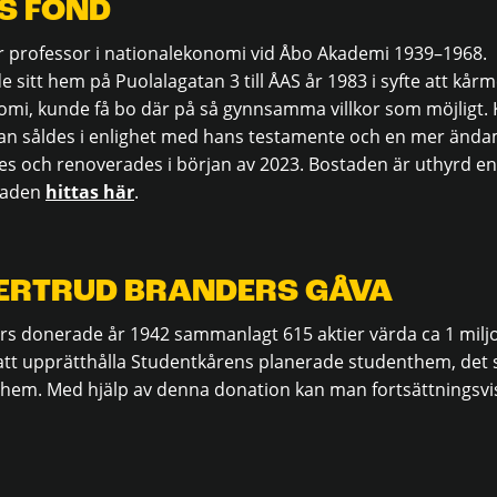
S FOND
ar professor i nationalekonomi vid Åbo Akademi 1939–1968.
 sitt hem på Puolalagatan 3 till ÅAS år 1983 i syfte att kå
omi, kunde få bo där på så gynnsamma villkor som möjligt. 
an såldes i enlighet med hans testamente och en mer ändam
s och renoverades i början av 2023. Bostaden är uthyrd enl
taden
hittas här
.
ERTRUD BRANDERS GÅVA
s donerade år 1942 sammanlagt 615 aktier värda ca 1 miljo
 att upprätthålla Studentkårens planerade studenthem, det s
them. Med hjälp av denna donation kan man fortsättningsvis