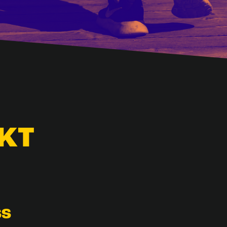
KT
SS