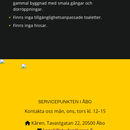
gammal byggnad med smala gångar och
dörröppningar.
Finns inga tillgänglighetsanpassade toaletter.
Finns inga hissar.
SERVICEPUNKTEN I ÅBO
Kontakta oss mån, ons, tors kl. 12–15
Kåren, Tavastgatan 22, 20500 Åbo