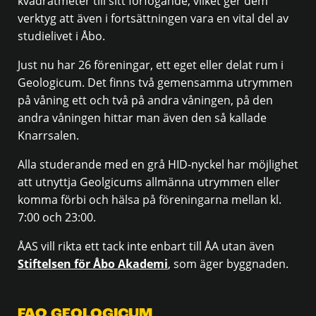
kvadratmeter till sitt förfogande, vilket ger dem
verktyg att även i fortsättningen vara en vital del av
studielivet i Åbo.
Just nu har 26 föreningar, ett eget eller delat rum i
Geologicum. Det finns två gemensamma utrymmen
på våning ett och två på andra våningen, på den
andra våningen hittar man även den så kallade
Knarrsalen.
Alla studerande med en grå HID-nyckel har möjlighet
att utnyttja Geolgicums allmänna utrymmen eller
komma förbi och hälsa på föreningarna mellan kl.
7:00 och 23:00.
ÅAS vill rikta ett tack inte enbart till ÅA utan även
Stiftelsen för Åbo Akademi
, som äger byggnaden.
FAQ GEOLOGICUM