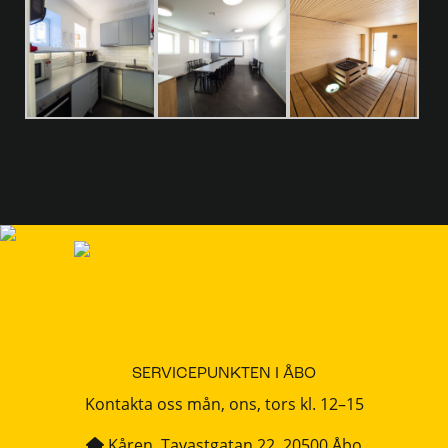
SERVICEPUNKTEN I ÅBO
Kontakta oss mån, ons, tors kl. 12–15
Kåren, Tavastgatan 22, 20500 Åbo