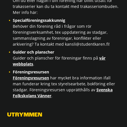
Om du eller någon i din förening har blivit utsatt för
trakasserier kan du ta kontakt med trakasseriombuden.
Mer info här:
Specialföreningssakkunnig
Behöver din förening råd i frågor som rör
föreningsverksamhet, tex uppdatering av stadgar,
sammanslagning av föreningar, konflikter eller
arkivering? Ta kontakt med kansli@studentkaren.fi!
Guider och planscher
Guider och planscher för föreningar finns på
vår
webbplats
.
Föreningsresursen
Föreningsresursen
har mycket bra information ifall
man funderar kring tex styrelsearbete, bokföring eller
stadgar. Föreningsresursen upprätthålls av
Svenska
Folkskolans Vänner
.
UTRYMMEN