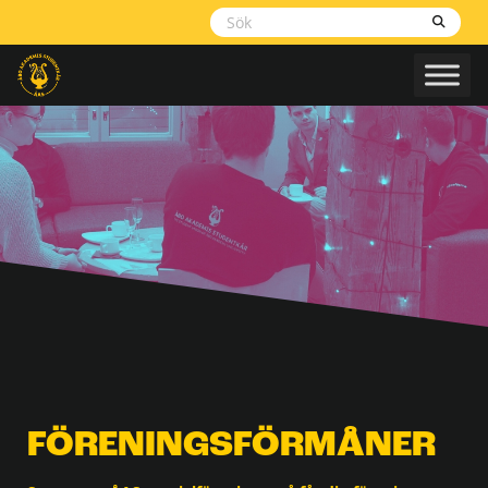
Skippa
navigering
FÖRENINGSFÖRMÅNER