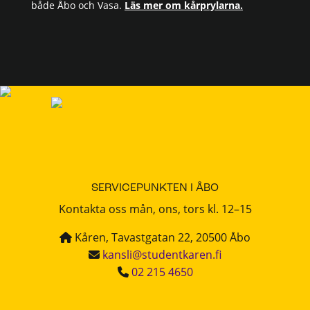
både Åbo och Vasa.
Läs mer om kårprylarna.
SERVICEPUNKTEN I ÅBO
Kontakta oss mån, ons, tors kl. 12–15
Kåren, Tavastgatan 22, 20500 Åbo
kansli@studentkaren.fi
02 215 4650