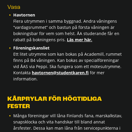
Vasa
Havtornen
Flera utrymmen i samma byggnad. Andra våningens
“vardagsrummet” och bastun på första våningen är
bokningsbar för vem som helst. ÅA studerande får en
rabatt på bokningens pris.
Läs mer här.
Föreningskansliet
Ett litet utrymme som kan bokas på Academill, rummet
finns på B4 våningen. Kan bokas av specialföreningar
vid ÅAS via Peppi. Ska fungera som ett mötesutrymme.
Kontakta
havtornen@studentkaren.fi
för mer
information.
KÅRPRYLAR FÖR HÖGTIDLIGA
FESTER
Många föreningar vill låna Finlands fana, marskalkstav,
snapsklocka och vita handskar till bland annat
årsfester. Dessa kan man låna från servicepunkterna i