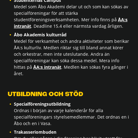
Studenternas Campus
Medel som Åbo Akademi delar ut och som kan sökas av
specialföreningar för att stärka
studentföreningsverksamheten. Mer info finns på
ÅA:s
intranät
. Deadline 15.4 eller närmsta vardag årligen.
Åbo Akademis kulturråd
Medel för verksamhet och andra aktiviteter som berikar
ÅA:s kulturliv. Medlen riktar sig till bland annat körer
och orkestrar, men inte uteslutande. Andra än
specialföreningar kan söka dessa medel. Mera info
hittas på
ÅA:s intranät
. Medlen kan sökas fyra gånger i
året.
UTBILDNING OCH STÖD
Specialföreningsutbildning
Ordnas i början av varje kalenderår för alla
specialföreningars styrelsemedlemmar. Det ordnas en i
Åbo och en i Vasa.
Trakasseriombuden