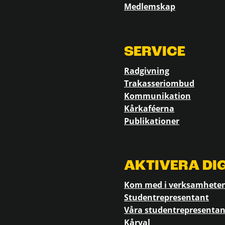
Medlemskap
SERVICE
Radgivning
Trakasseriombud
Kommunikation
Kårkaféerna
Publikationer
AKTIVERA DI
Kom med i verksamhete
Studentrepresentant
Våra studentrepresentan
Kårval