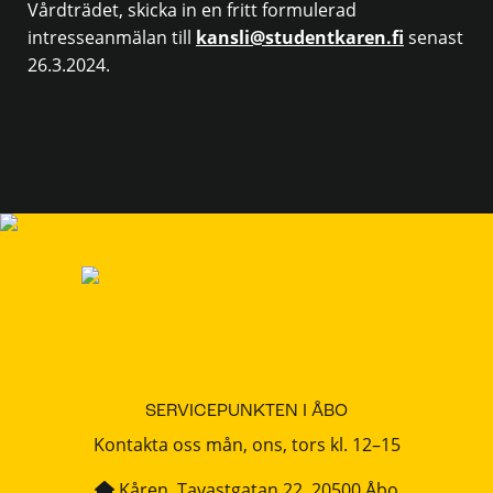
Vårdträdet, skicka in en fritt formulerad
intresseanmälan till
kansli@studentkaren.fi
senast
26.3.2024.
SERVICEPUNKTEN I ÅBO
Kontakta oss mån, ons, tors kl. 12–15
Kåren, Tavastgatan 22, 20500 Åbo