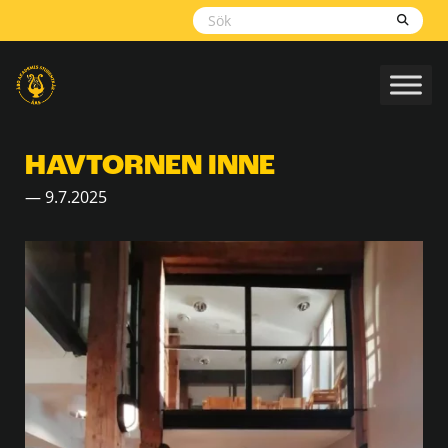
Skippa
navigering
HAVTORNEN INNE
— 9.7.2025