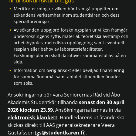
Till ansökan skall bifogas:
Meritförteckning ur vilken bör framgå uppgifter om
sökandens verksamhet inom studentkåren och dess
specialföreningar.
Av sökanden uppgjord forskningsplan ur vilken framgår
undersökningens syfte, material, teoretiska avstamp och
arbetshypotes, metodiska uppläggning samt eventuell
resplan eller behov av laboratoriefaciliteter.
Forskningsplanen skall därutöver sammanställas på en
sida.
Information om övrig ansökt eller beviljad finansiering
för samma ändamål samt antalet stipendiemånader
som söks.
Ansökningarna bör vara Seniorernas Råd vid Åbo
Akademis Studentkår tillhanda
senast den 30 april
2026 klockan 23.59
. Ansökningarna lämnas in via
elektronisk blankett
. Handledarens utlåtande ska
skickas direkt till ÅAS generalsekreterare Veera
Gustafsson (
gs@studentkaren.fi
).