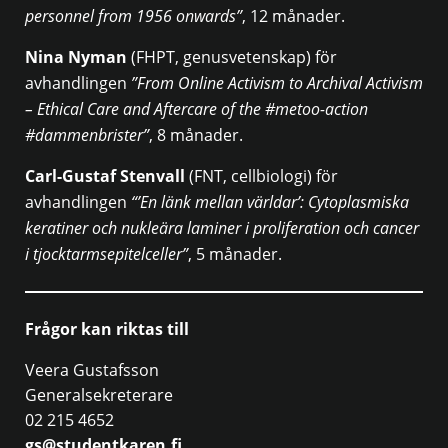
personnel from 1956 onwards”
, 12 månader.
Nina Nyman
(FHPT, genusvetenskap) för
avhandlingen
”From Online Activism to Archival Activism
– Ethical Care and Aftercare of the #metoo-action
#dammenbrister”
, 8 månader.
Carl-Gustaf Stenvall
(FNT, cellbiologi) för
avhandlingen
“’En länk mellan världar’: Cytoplasmiska
keratiner och nukleära laminer i proliferation och cancer
i tjocktarmsepitelceller”
, 5 månader.
Frågor kan riktas till
Veera Gustafsson
Generalsekreterare
02 215 4652
gs@studentkaren.fi