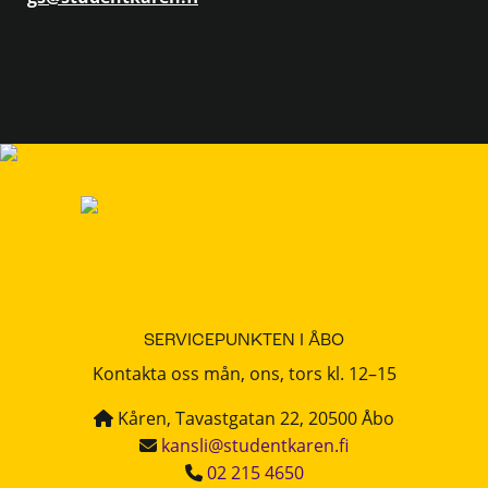
SERVICEPUNKTEN I ÅBO
Kontakta oss mån, ons, tors kl. 12–15
Kåren, Tavastgatan 22, 20500 Åbo
kansli@studentkaren.fi
02 215 4650