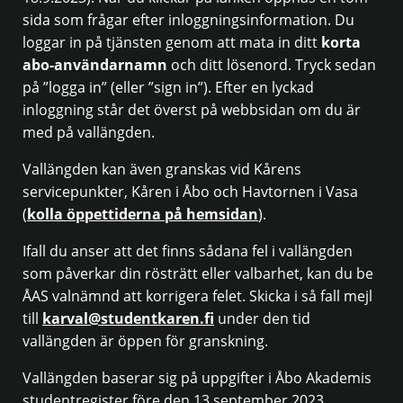
sida som frågar efter inloggningsinformation. Du
loggar in på tjänsten genom att mata in ditt
korta
abo-användarnamn
och ditt lösenord. Tryck sedan
på ”logga in” (eller ”sign in”). Efter en lyckad
inloggning står det överst på webbsidan om du är
med på vallängden.
Vallängden kan även granskas vid Kårens
servicepunkter, Kåren i Åbo och Havtornen i Vasa
(
kolla öppettiderna på hemsidan
).
Ifall du anser att det finns sådana fel i vallängden
som påverkar din rösträtt eller valbarhet, kan du be
ÅAS valnämnd att korrigera felet. Skicka i så fall mejl
till
karval@studentkaren.fi
under den tid
vallängden är öppen för granskning.
Vallängden baserar sig på uppgifter i Åbo Akademis
studentregister före den 13 september 2023.