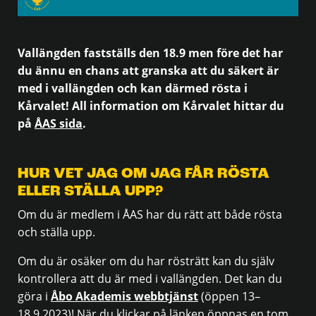
Vallängden fastställs den 18.9 men före det har
du ännu en chans att granska att du säkert är
med i vallängden och kan därmed rösta i
Kårvalet! All information om Kårvalet hittar du
på
ÅAS sida
.
HUR VET JAG OM JAG FÅR RÖSTA
ELLER STÄLLA UPP?
Om du är medlem i ÅAS har du rätt att både rösta
och ställa upp.
Om du är osäker om du har rösträtt kan du själv
kontrollera att du är med i vallängden. Det kan du
göra i
Åbo Akademis webbtjänst
(öppen 13–
18.9.2023)! När du klickar på länken öppnas en tom