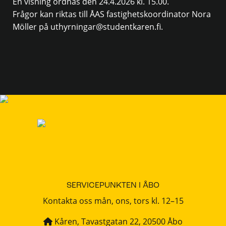
En visning ordnas den 24.4.2026 kl. 15.00.
Frågor kan riktas till ÅAS fastighetskoordinator Nora
Möller på uthyrningar@studentkaren.fi.
SERVICEPUNKTEN I ÅBO
Kontakta oss mån, ons, tors kl. 12–15
Kåren, Tavastgatan 22, 20500 Åbo