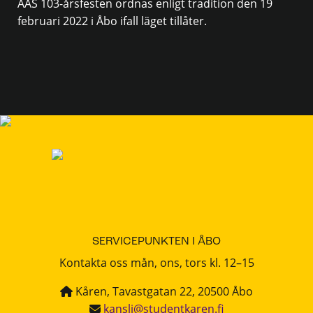
ÅAS 103-årsfesten ordnas enligt tradition den 19
februari 2022 i Åbo ifall läget tillåter.
SERVICEPUNKTEN I ÅBO
Kontakta oss mån, ons, tors kl. 12–15
Kåren, Tavastgatan 22, 20500 Åbo
kansli@studentkaren.fi