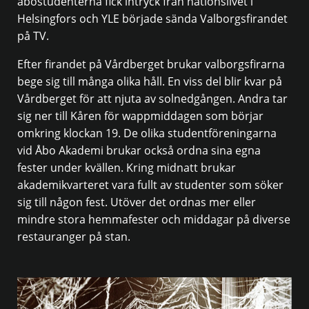
åbostudenterna fick intryck från nationslivet i
Helsingfors och YLE började sända Valborgsfirandet
på TV.
Efter firandet på Vårdberget brukar valborgsfirarna
bege sig till många olika håll. En viss del blir kvar på
Vårdberget för att njuta av solnedgången. Andra tar
sig ner till Kåren för wappmiddagen som börjar
omkring klockan 19. De olika studentföreningarna
vid Åbo Akademi brukar också ordna sina egna
fester under kvällen. Kring midnatt brukar
akademikvarteret vara fullt av studenter som söker
sig till någon fest. Utöver det ordnas mer eller
mindre stora hemmafester och middagar på diverse
restauranger på stan.