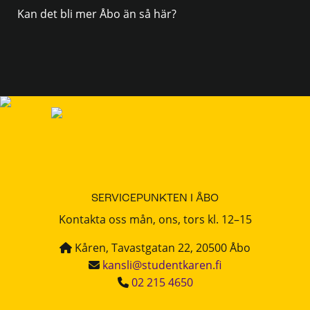
Kan det bli mer Åbo än så här?
SERVICEPUNKTEN I ÅBO
Kontakta oss mån, ons, tors kl. 12–15
Kåren, Tavastgatan 22, 20500 Åbo
kansli@studentkaren.fi
02 215 4650