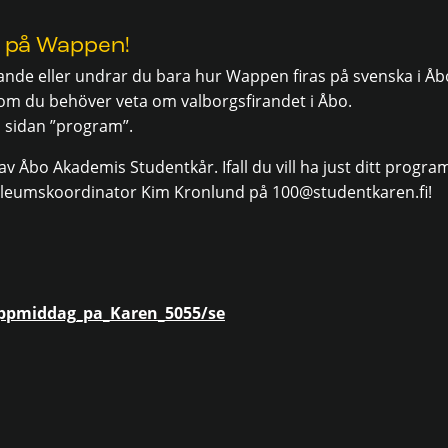
o på Wappen!
ande eller undrar du bara hur Wappen firas på svenska i Åb
som du behöver veta om valborgsfirandet i Åbo.
 sidan ”program”.
v Åbo Akademis Studentkår. Ifall du vill ha just ditt prog
ileumskoordinator Kim Kronlund på 100@studentkaren.fi!
9
appmiddag_pa_Karen_5055/se