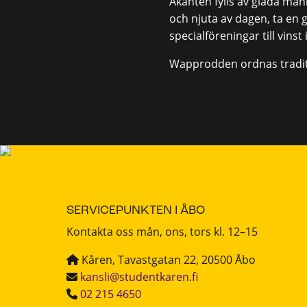
Åkanten fylls av glada män
och njuta av dagen, ta en g
specialföreningar till vins
Wapprodden ordnas traditio
SERVICEPUNKTEN I ÅBO
Kontakta oss mån, ons, tors kl. 12–15
Kåren, Tavastgatan 22, 20500 Åbo
kansli@studentkaren.fi
02 215 4650