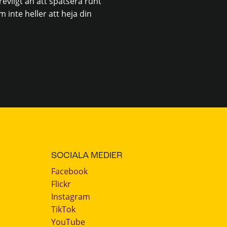
evligt än att spatsera runt
 inte heller att heja din
SOCIALA MEDIER
Facebook
Flickr
Instagram
TikTok
YouTube