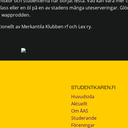
niskor och studenterna har börjat festa. Vad kan vara mer tr
lass eller en öl på en av stadens många uteserveringar. Glöm
t i wapprodden.
nellt av Merkantila Klubben rf och Lex ry.
STUDENTKAREN.FI
Huvudsida
Aktuellt
Om ÅAS
Studerande
Föreningar