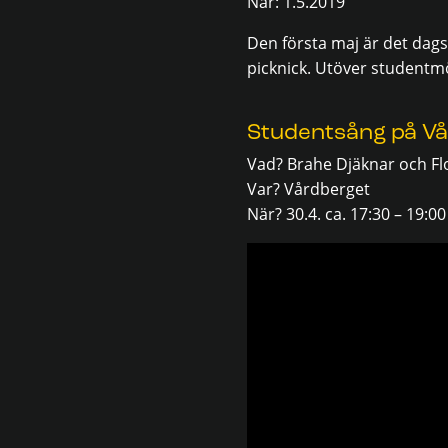
När: 1.5.2019
Den första maj är det dags 
picknick. Utöver studentm
Studentsång på V
Vad? Brahe Djäknar och Fl
Var? Vårdberget
När? 30.4. ca. 17:30 – 19:0