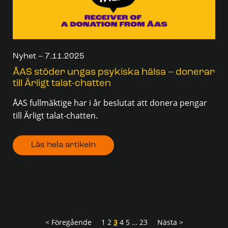
Nyhet – 7.11.2025
ÅAS stöder ungas psykiska hälsa – donerar
till Ärligt talat-chatten
ÅAS fullmäktige har i år beslutat att donera pengar
till Ärligt talat-chatten.
Läs hela artikeln
< Föregående
1
2
3
4
5
…
23
Nästa >