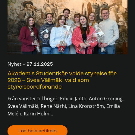
Nyhet – 27.11.2025
Akademis Studentkår valde styrelse för
2026 – Svea Välimäki vald som
styrelseordförande
Från vänster till höger: Emilie Jäntti, Anton Gröning,
Svea Välimäki, René Närhi, Lina Kronström, Emilia
Melén, Karin Holm...
Läs hela artikeln