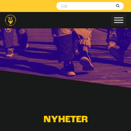
Skippa
navigering
NYHETER