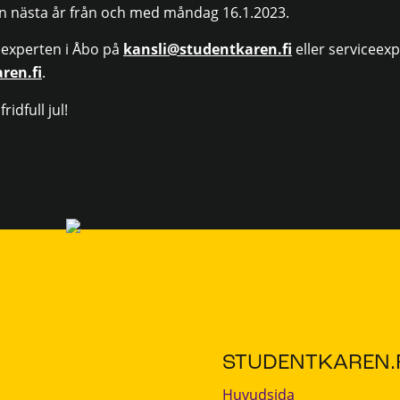
en nästa år från och med måndag 16.1.2023.
eexperten i Åbo på
kansli@studentkaren.fi
eller serviceexp
ren.fi
.
idfull jul!
STUDENTKAREN.F
Huvudsida