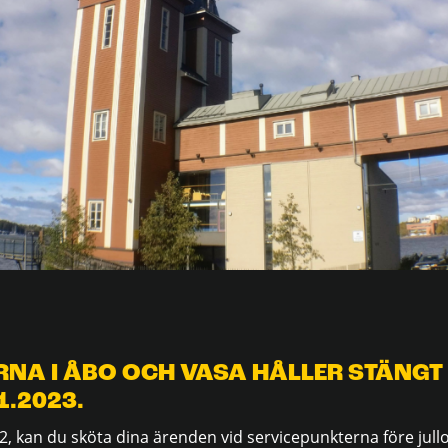
NA I ÅBO OCH VASA HÅLLER STÄNGT
1.2023.
 kan du sköta dina ärenden vid servicepunkterna före jullo