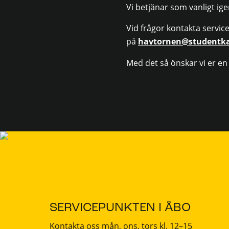
Vi betjänar som vanligt ig
Vid frågor kontakta servic
på
havtornen@studentka
Med det så önskar vi er en fr
SERVICEPUNKTEN I ÅBO
Kontakta oss mån, ons, tors kl. 12–15