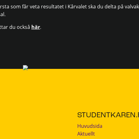
örsta som får veta resultatet i Kårvalet ska du delta på val
al.
ittar du också
här
.
STUDENTKAREN.F
Huvudsida
Aktuellt