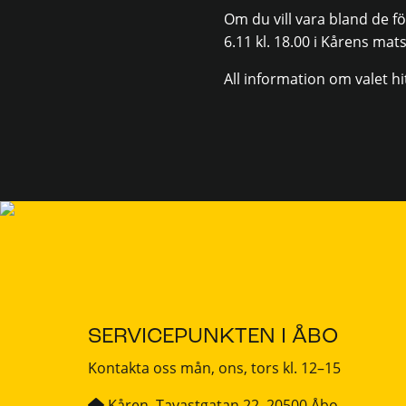
Om du vill vara bland de f
6.11 kl. 18.00 i Kårens mats
All information om valet h
SERVICEPUNKTEN I ÅBO
Kontakta oss mån, ons, tors kl. 12–15
Kåren, Tavastgatan 22, 20500 Åbo