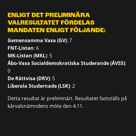
ENLIGT DET PRELIMINÄRA
VALRESULTATET FÖRDELAS
MANDATEN ENLIGT FÖLJANDE:
Gemensamma Vasa (GV)
: 7
FNT-Listan
: 6
MK-Listan (MKL
): 5
Åbo-Vasa Socialdemokratiska Studerande (ÅVSS)
:
0
De Rättvisa (DRV)
: 5
Liberala Studernade (LSK)
: 2
Detta resultat är preliminärt. Resultatet fastställs på
kårvalsnämndens möte den 4.11.