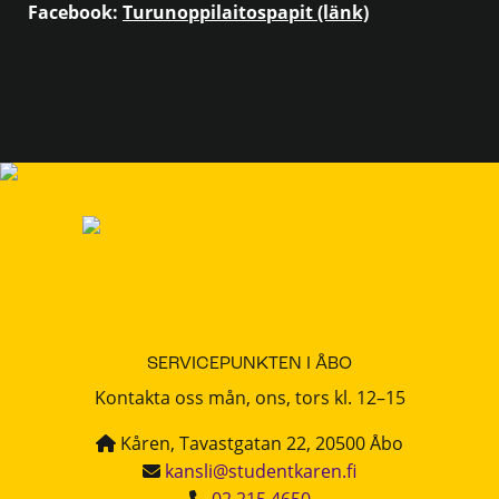
Facebook:
Turunoppilaitospapit (länk)
SERVICEPUNKTEN I ÅBO
Kontakta oss mån, ons, tors kl. 12–15
Kåren, Tavastgatan 22, 20500 Åbo
kansli@studentkaren.fi
02 215 4650