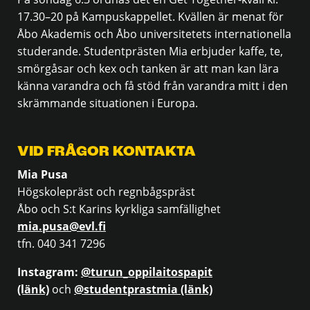
17.30–20 på Kampuskappellet. Kvällen är menat för
Åbo Akademis och Åbo universitetets internationella
studerande. Studentprästen Mia erbjuder kaffe, te,
smörgåsar och kex och tanken är att man kan lära
känna varandra och få stöd från varandra mitt i den
skrämmande situationen i Europa.
VID FRÅGOR KONTAKTA
Mia Pusa
Högskolepräst och regnbågspräst
Åbo och S:t Karins kyrkliga samfällighet
mia.pusa@evl.fi
tfn. 040 341 7296
Instagram:
@turun_oppilaitospapit
(länk)
och
@studentprastmia (länk)