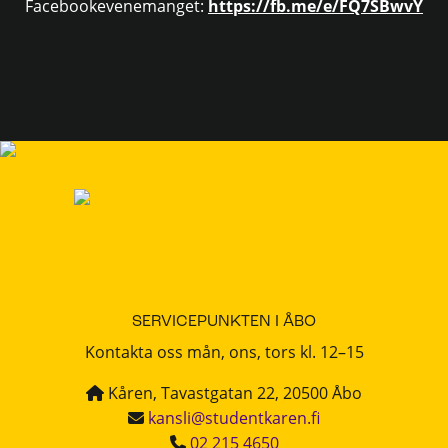
Facebookevenemanget:
https://fb.me/e/FQ7SBwvY
SERVICEPUNKTEN I ÅBO
Kontakta oss mån, ons, tors kl. 12–15
Kåren, Tavastgatan 22, 20500 Åbo
kansli@studentkaren.fi
02 215 4650