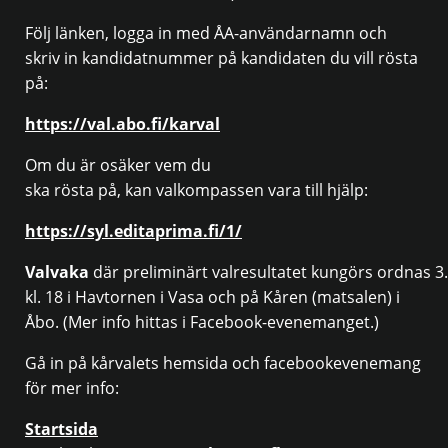
Följ länken, logga in med ÅA-användarnamn och
skriv in kandidatnummer på kandidaten du vill rösta
på:
https://val.abo.fi/karval
Om du är osäker vem du
ska rösta på, kan valkompassen vara till hjälp:
https://syl.editaprima.fi/1/
Valvaka
där preliminärt valresultatet kungörs ordnas 3
kl. 18 i Havtornen i Vasa och på Kåren (matsalen) i
Åbo. (Mer info hittas i Facebook-evenemanget.)
Gå in på kårvalets hemsida och facebookevenemang
för mer info:
Startsida