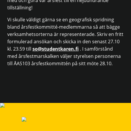
med och göra vår årsfest till en hejdundrande
tillställning!
Vi skulle väldigt gärna se en geografisk spridning
bland årsfestkommitté-medlemmarna så att bägge
verksamhetsorterna är representerade. Skriv en fritt
formulerad ansökan och skicka in den senast 27.10
kl. 23.59 till
so@studentkaren.fi
. I samförstånd
med årsfestmarskalken väljer styrelsen personerna
till ÅAS103 årsfestkommittén på sitt möte 28.10.