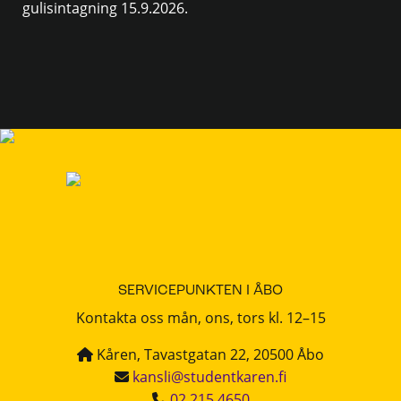
gulisintagning 15.9.2026.
SERVICEPUNKTEN I ÅBO
Kontakta oss mån, ons, tors kl. 12–15
Kåren, Tavastgatan 22, 20500 Åbo
kansli@studentkaren.fi
02 215 4650