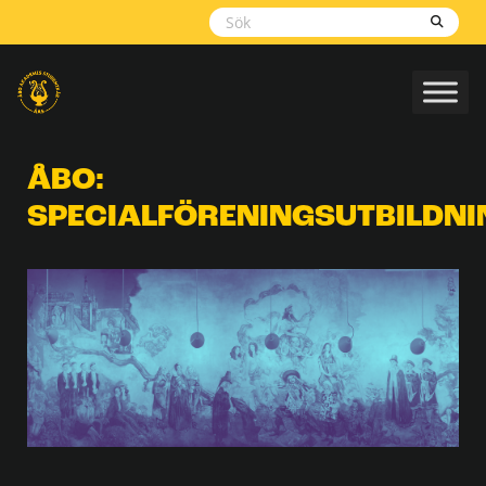
Skippa
navigering
ÅBO:
SPECIALFÖRENINGSUTBILDNI