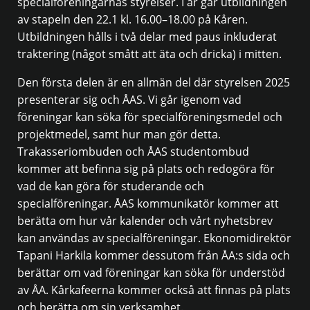
specialföreningarnas styrelser. I år går utbildningen
av stapeln den 22.1 kl. 16.00–18.00 på Kåren.
Utbildningen hålls i två delar med paus inkluderat
traktering (något smått att äta och dricka) i mitten.
Den första delen är en allmän del där styrelsen 2025
presenterar sig och ÅAS. Vi går igenom vad
föreningar kan söka för specialföreningsmedel och
projektmedel, samt hur man gör detta.
Trakasseriombuden och ÅAS studentombud
kommer att befinna sig på plats och redogöra för
vad de kan göra för studerande och
specialföreningar. ÅAS kommunikatör kommer att
berätta om hur vår kalender och vårt nyhetsbrev
kan användas av specialföreningar. Ekonomidirektör
Tapani Harkila kommer dessutom från ÅA:s sida och
berättar om vad föreningar kan söka för understöd
av ÅA. Kårkafeerna kommer också att finnas på plats
och berätta om sin verksamhet.