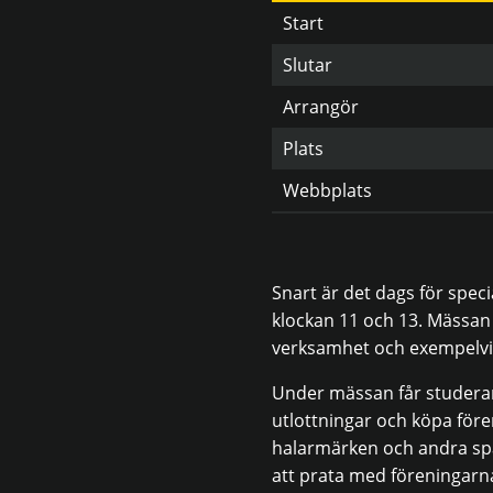
Start
Slutar
Arrangör
Plats
Webbplats
Snart är det dags för spec
klockan 11 och 13. Mässan ä
verksamhet och exempelvis 
Under mässan får studerand
utlottningar och köpa för
halarmärken och andra spä
att prata med föreningar