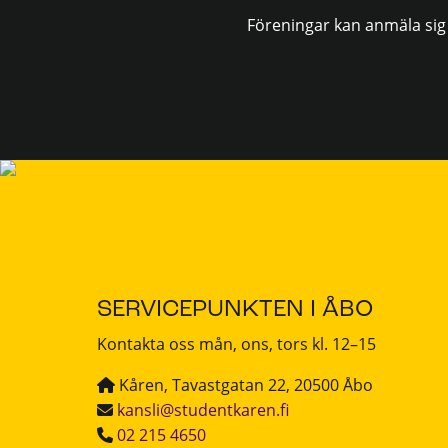
Föreningar kan anmäla sig
SERVICEPUNKTEN I ÅBO
Kontakta oss mån, ons, tors kl. 12–15
Kåren, Tavastgatan 22, 20500 Åbo
kansli@studentkaren.fi
02 215 4650