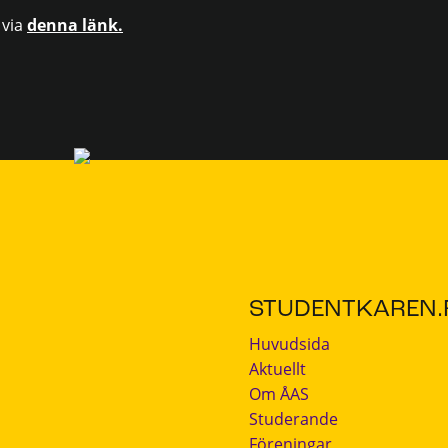
 via
denna länk.
STUDENTKAREN.F
Huvudsida
Aktuellt
Om ÅAS
Studerande
Föreningar