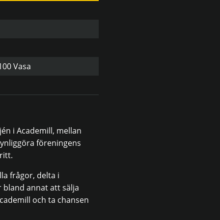
100 Vasa
én i Academill, mellan
 synliggöra föreningens
itt.
a frågor, delta i
bland annat att sälja
cademill och ta chansen