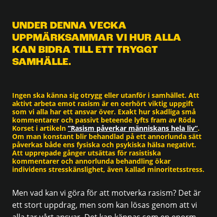
UNDER DENNA VECKA
UPPMÄRKSAMMAR VI HUR ALLA
KAN BIDRA TILL ETT TRYGGT
SAMHÄLLE.
Ingen ska känna sig otrygg eller utanför i samhället. Att
aktivt arbeta emot rasism är en oerhört viktig uppgift
som vi alla har ett ansvar över. Exakt hur skadliga små
kommentarer och passivt beteende lyfts fram av Röda
Korset i artikeln
”Rasism påverkar människans hela liv”
.
Om man konstant blir behandlad på ett annorlunda sätt
påverkas både ens fysiska och psykiska hälsa negativt.
Att upprepade gånger utsättas för rasistiska
kommentarer och annorlunda behandling ökar
individens stresskänslighet, även kallad minoritetsstress.
Men vad kan vi göra för att motverka rasism? Det är
ett stort uppdrag, men som kan lösas genom att vi
alla tar vårt ansvar. Det kan kännas som en enorm