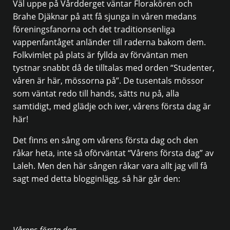
Väl uppe på Vårdderget väntar Florakören och
Brahe Djäknar på att få sjunga in våren medans
föreningsfanorna och det traditionsenliga
vappenfantåget anländer till raderna bakom dem.
Folkvimlet på plats är fyllda av förväntan men
tystnar snabbt då de tilltalas med orden “Studenter,
våren är här, mössorna på”. De tusentals mössor
som väntat redo till hands, sätts nu på, alla
samtidigt, med glädje och iver, vårens första dag är
här!
Det finns en sång om vårens första dag och den
råkar heta, inte så oförväntat “Vårens första dag” av
Laleh. Men den här sången råkar vara allt jag vill få
sagt med detta blogginlägg, så här går den:
Vårens första dag