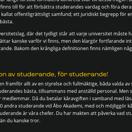
finns till för att förbättra studerandes vardag och föra dera
 kallat offentligrättsligt samfund; ett juridiskt begrepp för
 bästa.
versitetslag, där det tydligt står att varje universitet måste
rättar kanske varför vi finns, men den klargör fortfarande i
ande. Bakom den krångliga definitionen finns nämligen någo
ion av studerande, för studerande!
n framför allt av en styrelse och fullmäktige, båda valda 
tuderandes bästa, tillsammans med anställd personal. Men 
 er medlemmar. Då du betalar kåravgiften i samband med lä
0 andra studerande vid Åbo Akademi, med och möjliggör kå
studerande är våra chefer. Du har makten att påverka vad st
 än du kanske tror.