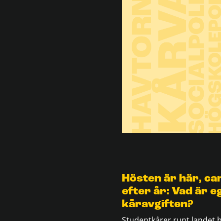
Hösten är här, ca
efter år: Vad är 
kåravgiften?
Studentkårer runt landet h