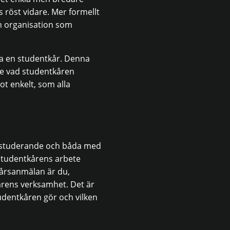
s röst vidare. Mer formellt
 en organisation som
 ha en studentkår. Denna
nte vad studentkåren
t enkelt, som alla
av studerande och båda med
studentkårens arbete
sårsanmälan är du,
rens verksamhet. Det är
udentkåren gör och vilken