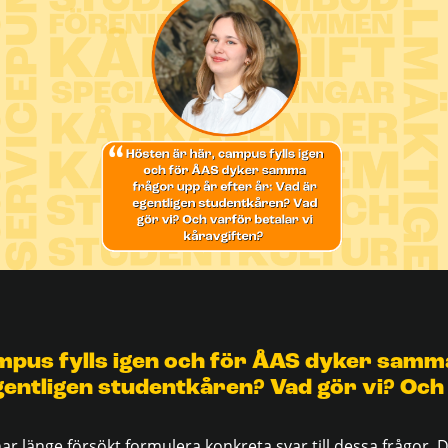
mpus fylls igen och för ÅAS dyker samm
egentligen studentkåren? Vad gör vi? Och
ar länge försökt formulera konkreta svar till dessa frågor.