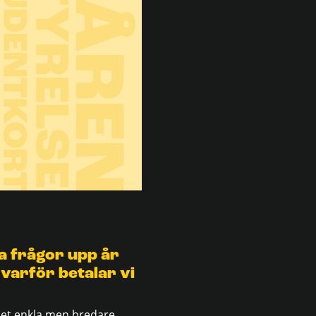
a frågor upp år
 varför betalar vi
 Det enkla men bredare