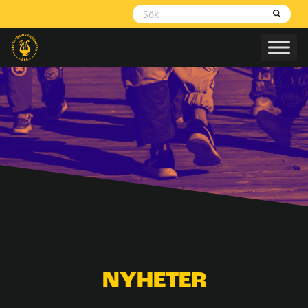
Skippa
navigering
NYHETER