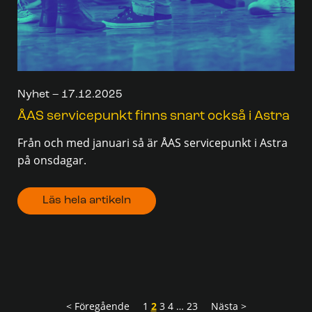
Nyhet – 17.12.2025
ÅAS servicepunkt finns snart också i Astra
Från och med januari så är ÅAS servicepunkt i Astra
på onsdagar.
Läs hela artikeln
< Föregående
1
2
3
4
…
23
Nästa >