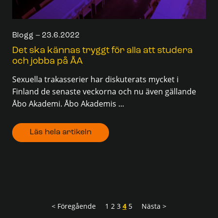
Blogg – 23.6.2022
Det ska kännas tryggt för alla att studera
och jobba på ÅA
Sexuella trakasserier har diskuterats mycket i
Finland de senaste veckorna och nu även gällande
Åbo Akademi. Åbo Akademis ...
Läs hela artikeln
< Föregående
1
2
3
4
5
Nästa >