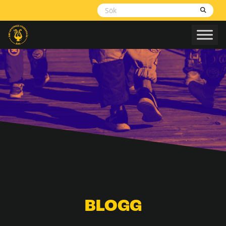
Skippa
navigering
BLOGG